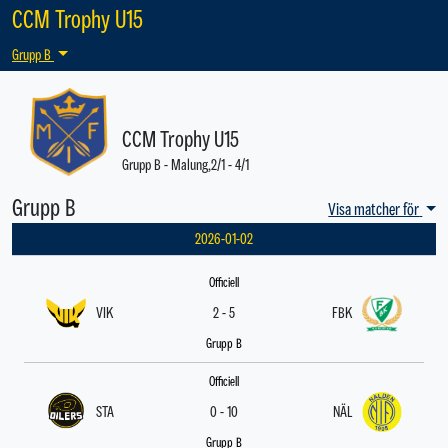
CCM Trophy U15
Grupp B
CCM Trophy U15
Grupp B - Malung,2/1 - 4/1
Grupp B
Visa matcher för
2026-01-02
Officiell
VIK
2 - 5
FBK
Grupp B
Officiell
STA
0 - 10
NÄL
Grupp B