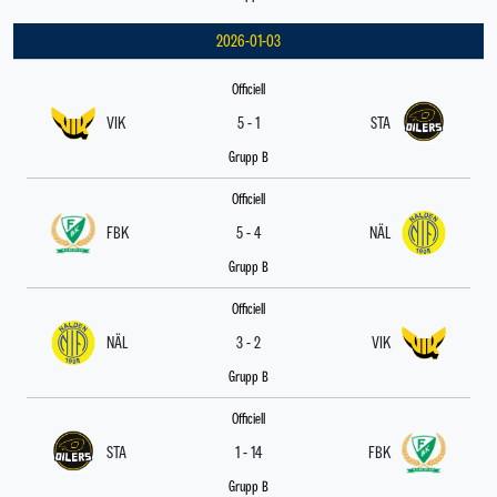
2026-01-03
Officiell
VIK
5 - 1
STA
Grupp B
Officiell
FBK
5 - 4
NÄL
Grupp B
Officiell
NÄL
3 - 2
VIK
Grupp B
Officiell
STA
1 - 14
FBK
Grupp B