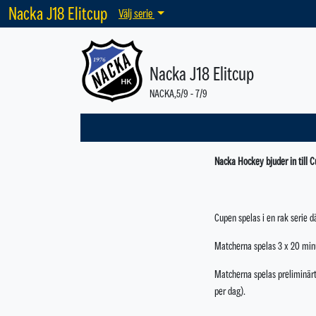
Nacka J18 Elitcup
Välj serie
Nacka J18 Elitcup
NACKA,5/9 - 7/9
Nacka Hockey bjuder in till C
Cupen spelas i en rak serie d
Matcherna spelas 3 x 20 min
Matcherna spelas preliminärt
per dag).